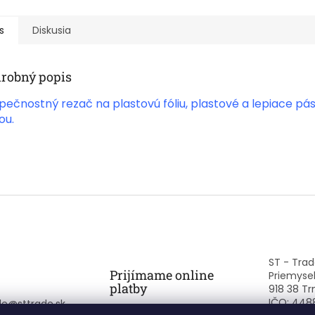
s
Diskusia
robný popis
pečnostný rezač na plastovú fóliu, plastové a lepiace pá
ou.
ST - Trade
Prijímame online
Priemysel
platby
918 38 Tr
IČO: 448
de
@
sttrade.sk