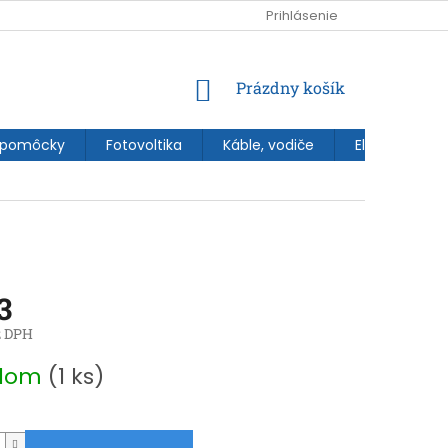
Prihlásenie
NÁKUPNÝ
Prázdny košík
KOŠÍK
 pomôcky
Fotovoltika
Káble, vodiče
Elektroinštal
3
z DPH
ová
adom
(1 ks)