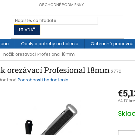
OBCHODNÉ PODMIENKY
HĽADAŤ
iena
Obaly a potreby na balenie
Ochranné pracovné
nožík orezávací Profesional 18mm
ík orezávací Profesional 18mm
2770
rné
dnotené
Podrobnosti hodnotenia
enie
€5,1
tu
€4,17 be
Jednotk
Skl
cena:
čiek.