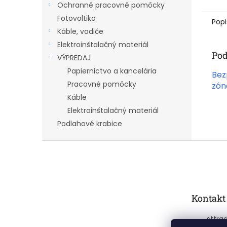
Ochranné pracovné pomôcky
Fotovoltika
Popi
Káble, vodiče
Elektroinštalačný materiál
Pod
VÝPREDAJ
Papiernictvo a kancelária
Bez
Pracovné pomôcky
zón
Káble
Elektroinštalačný materiál
Podlahové krabice
Z
á
p
ä
t
Kontakt
i
e
sttra