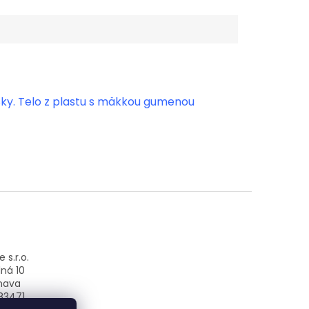
sky. Telo z plastu s mäkkou gumenou
 s.r.o.
ná 10
nava
83471