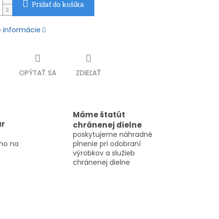
Pridať do košíka
é informácie
OPÝTAŤ SA
ZDIEĽAŤ
Máme štatút
ar
chránenej dielne
poskytujeme náhradné
mo na
plnenie pri odobraní
výrobkov a služieb
chránenej dielne