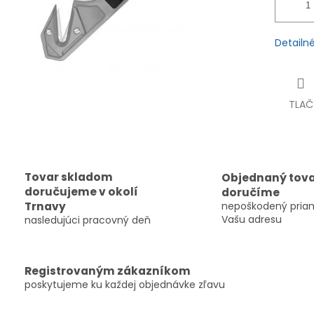
Detailn
TLAČ
Tovar skladom
Objednaný tov
doručujeme v okolí
doručíme
Trnavy
nepoškodený pria
Vašu adresu
nasledujúci pracovný deň
Registrovaným zákazníkom
poskytujeme ku každej objednávke zľavu