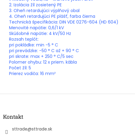
2. Izolácia žíl zosietený PE
3. Oheň retardujúci výplňový obal
4. Oheň retardujúci PE plášť, farba čierna
Technická špecifikácia: DIN VDE 0276-604 (HD 604)
Menovité napätie: 0,6/1 kV
Skúšobné napätie: 4 kV/50 Hz
Rozsah teplôt:
pri pokládke: min -5 ° C
pri prevádzke: -50 ° C až + 90 ° C
pri skrate: max + 250 ° C/5 sec
Polomer ohybu: 12 x priem. kábla
Počet žíl: 5
Prierez vodiča: 16 mm²
Z
á
p
ä
Kontakt
t
i
sttrade
@
sttrade.sk