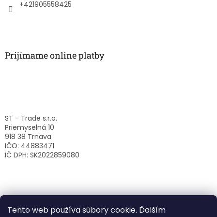
e
+421905558425
Prijímame online platby
ST - Trade s.r.o.
Priemyselná 10
918 38 Trnava
IČO: 44883471
IČ DPH: SK2022859080
Tento web používa súbory cookie. Ďalším