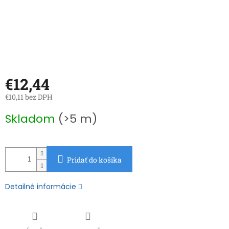
€12,44
€10,11 bez DPH
Jednotková
Skladom
(>5 m)
cena:
Pridať do košíka
Detailné informácie