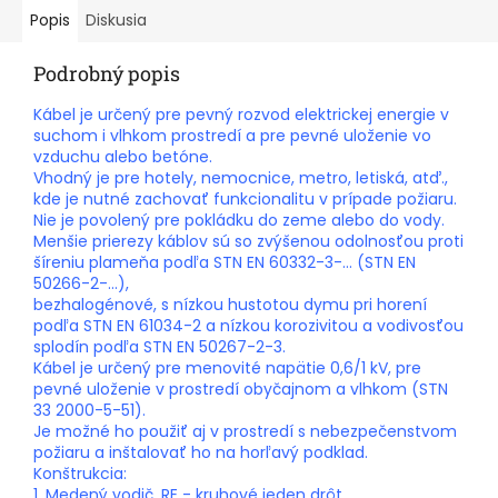
Popis
Diskusia
Podrobný popis
Kábel je určený pre pevný rozvod elektrickej energie v
suchom i vlhkom prostredí a pre pevné uloženie vo
vzduchu alebo betóne.
Vhodný je pre hotely, nemocnice, metro, letiská, atď.,
kde je nutné zachovať funkcionalitu v prípade požiaru.
Nie je povolený pre pokládku do zeme alebo do vody.
Menšie prierezy káblov sú so zvýšenou odolnosťou proti
šíreniu plameňa podľa STN EN 60332-3-… (STN EN
50266-2-…),
bezhalogénové, s nízkou hustotou dymu pri horení
podľa STN EN 61034-2 a nízkou korozivitou a vodivosťou
splodín podľa STN EN 50267-2-3.
Kábel je určený pre menovité napätie 0,6/1 kV, pre
pevné uloženie v prostredí obyčajnom a vlhkom (STN
33 2000-5-51).
Je možné ho použiť aj v prostredí s nebezpečenstvom
požiaru a inštalovať ho na horľavý podklad.
Konštrukcia:
1. Medený vodič, RE - kruhové jeden drôt