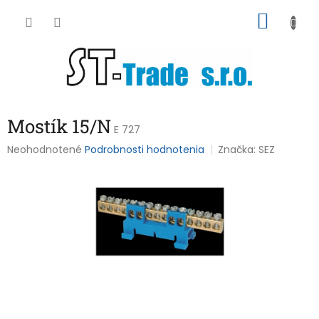
Prejsť
NÁKU
na
obsah
KOŠÍK
Mostík 15/N
E 727
Priemerné
Neohodnotené
Podrobnosti hodnotenia
Značka:
SEZ
hodnotenie
produktu
je
0,0
z
5
hviezdičiek.