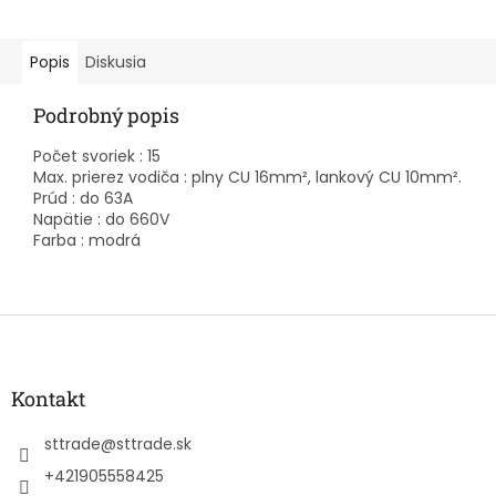
Popis
Diskusia
Podrobný popis
Počet svoriek : 15
Max. prierez vodiča : plny CU 16mm², lankový CU 10mm².
Prúd : do 63A
Napätie : do 660V
Farba : modrá
Z
á
p
ä
Kontakt
t
i
sttrade
@
sttrade.sk
e
+421905558425