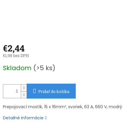
€2,44
€1,98 bez DPH
Jednotková
Skladom
(>5 ks)
cena:
Pridať do košíka
Prepojovací mostík, 15 x 16mm², svoriek, 63 A, 660 V, modrý
Detailné informácie