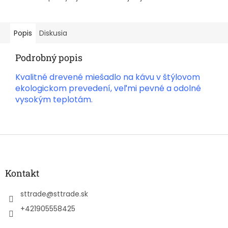
Popis
Diskusia
Podrobný popis
Kvalitné drevené miešadlo na kávu v štýlovom
ekologickom prevedení, veľmi pevné a odolné
vysokým teplotám.
Z
á
p
ä
Kontakt
t
i
sttrade
@
sttrade.sk
e
+421905558425