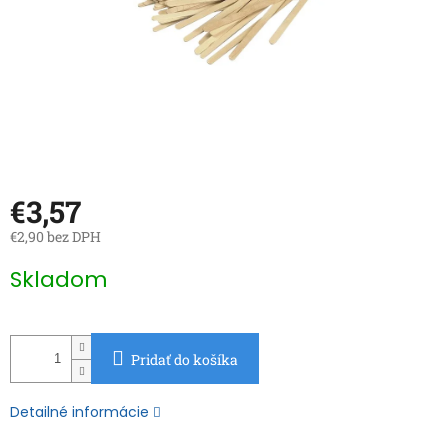
€3,57
€2,90 bez DPH
Jednotková
Skladom
cena:
Pridať do košíka
Detailné informácie