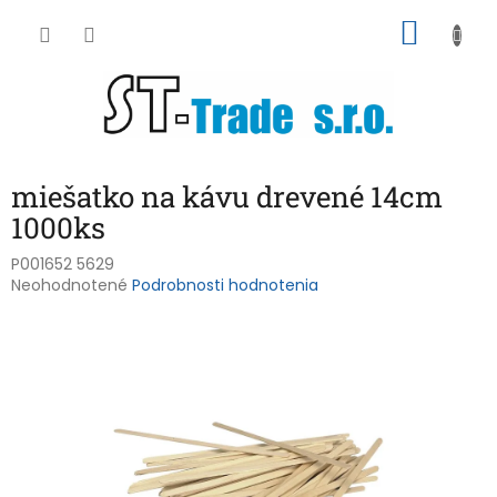
Prejsť
NÁKU
na
obsah
KOŠÍK
miešatko na kávu drevené 14cm
1000ks
P001652 5629
Priemerné
Neohodnotené
Podrobnosti hodnotenia
hodnotenie
produktu
je
0,0
z
5
hviezdičiek.