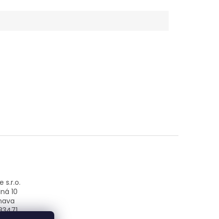
 s.r.o.
ná 10
nava
83471