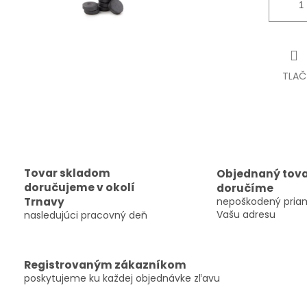
TLAČ
Tovar skladom
Objednaný tov
doručujeme v okolí
doručíme
Trnavy
nepoškodený pria
Vašu adresu
nasledujúci pracovný deň
Registrovaným zákazníkom
poskytujeme ku každej objednávke zľavu