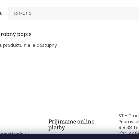
s
Diskusia
robný popis
s produktu nie je dostupný
ST - Trade
Prijímame online
Priemysel
platby
918 38 Tr
IČO: 448
de
@
sttrade.sk