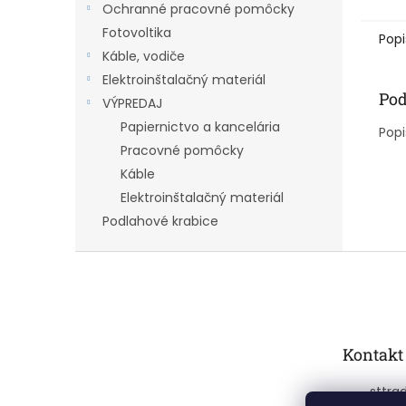
Ochranné pracovné pomôcky
Fotovoltika
Popi
Káble, vodiče
Elektroinštalačný materiál
Pod
VÝPREDAJ
Papiernictvo a kancelária
Popi
Pracovné pomôcky
Káble
Elektroinštalačný materiál
Podlahové krabice
Z
á
p
ä
t
Kontakt
i
e
sttra