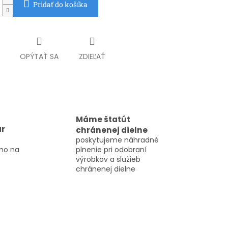
Pridať do košíka
OPÝTAŤ SA
ZDIEĽAŤ
Máme štatút
ar
chránenej dielne
poskytujeme náhradné
mo na
plnenie pri odobraní
výrobkov a služieb
chránenej dielne