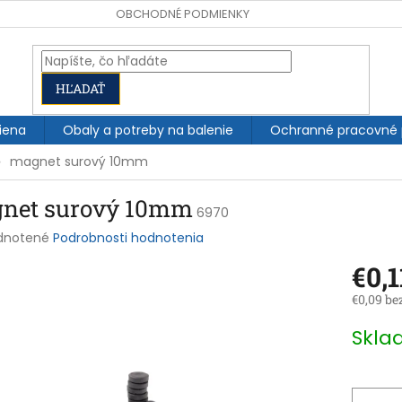
OBCHODNÉ PODMIENKY
HĽADAŤ
iena
Obaly a potreby na balenie
Ochranné pracovné
magnet surový 10mm
net surový 10mm
6970
rné
dnotené
Podrobnosti hodnotenia
enie
€0,1
tu
€0,09 be
Jednotk
Skl
cena:
čiek.