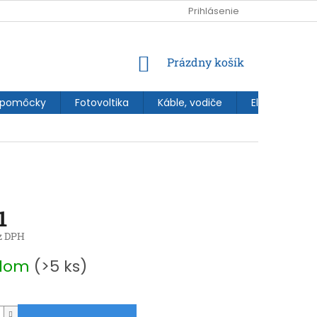
Prihlásenie
NÁKUPNÝ
Prázdny košík
KOŠÍK
 pomôcky
Fotovoltika
Káble, vodiče
Elektroinštal
1
z DPH
ová
adom
(>5 ks)