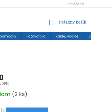
Prihlásenie
NÁKUPNÝ
Prázdny košík
KOŠÍK
 pomôcky
Fotovoltika
Káble, vodiče
Elektroinštal
0
z DPH
ová
adom
(2 ks)