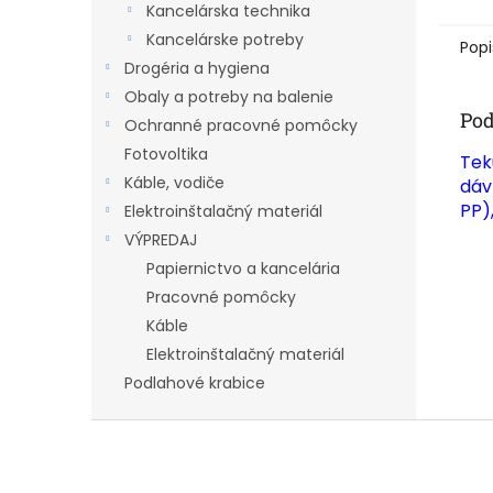
Kancelárska technika
Kancelárske potreby
Popi
Drogéria a hygiena
Obaly a potreby na balenie
Pod
Ochranné pracovné pomôcky
Fotovoltika
Tek
Káble, vodiče
dáv
PP)
Elektroinštalačný materiál
VÝPREDAJ
Papiernictvo a kancelária
Pracovné pomôcky
Káble
Elektroinštalačný materiál
Podlahové krabice
Z
á
p