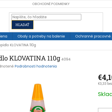
OBCHODNÉ PODMIENKY
HĽADAŤ
iena
Obaly a potreby na balenie
Ochranné pracovné
epidlo KLOVATINA 110g
idlo KLOVATINA 110g
4094
rné
dnotené
Podrobnosti hodnotenia
enie
€4,1
tu
€3,33 be
Jednotk
Skl
cena:
čiek.