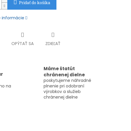
Pridať do košíka
é informácie
OPÝTAŤ SA
ZDIEĽAŤ
Máme štatút
ar
chránenej dielne
poskytujeme náhradné
mo na
plnenie pri odobraní
výrobkov a služieb
chránenej dielne