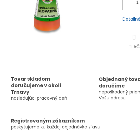
Detailn
TLAČ
Tovar skladom
Objednaný tov
doručujeme v okolí
doručíme
Trnavy
nepoškodený pria
Vašu adresu
nasledujúci pracovný deň
Registrovaným zákazníkom
poskytujeme ku každej objednávke zľavu