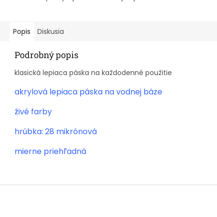
Popis
Diskusia
Podrobný popis
klasická lepiaca páska na každodenné použitie
akrylová lepiaca páska na vodnej báze
živé farby
hrúbka: 28 mikrónová
mierne priehľadná
Z
á
p