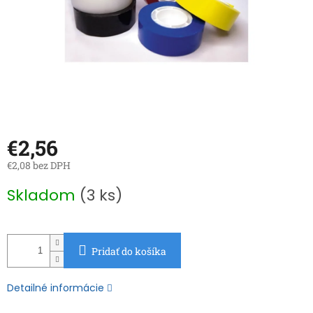
€2,56
€2,08 bez DPH
Jednotková
Skladom
(3 ks)
cena:
Pridať do košíka
Detailné informácie