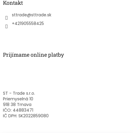
ä
Kontakt
t
i
sttrade
@
sttrade.sk
e
+421905558425
Prijímame online platby
ST - Trade s.r.o.
Priemyselná 10
918 38 Trnava
IČO: 44883471
IČ DPH: SK2022859080