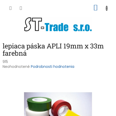
Prejsť
NÁKU
na
obsah
KOŠÍK
lepiaca páska APLI 19mm x 33m
farebná
915
Priemerné
Neohodnotené
Podrobnosti hodnotenia
hodnotenie
produktu
je
0,0
z
5
hviezdičiek.