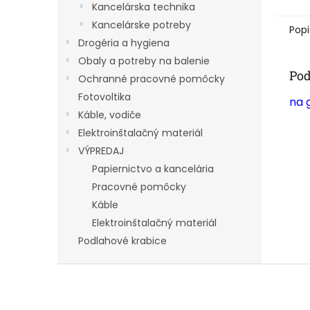
Kancelárska technika
Kancelárske potreby
Popi
Drogéria a hygiena
Obaly a potreby na balenie
Pod
Ochranné pracovné pomôcky
Fotovoltika
na 
Káble, vodiče
Elektroinštalačný materiál
VÝPREDAJ
Papiernictvo a kancelária
Pracovné pomôcky
Káble
Elektroinštalačný materiál
Podlahové krabice
Z
á
p