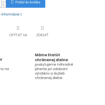
Pridať do košíka
é informácie
OPÝTAŤ SA
ZDIEĽAŤ
Máme štatút
ar
chránenej dielne
poskytujeme náhradné
mo na
plnenie pri odobraní
výrobkov a služieb
chránenej dielne