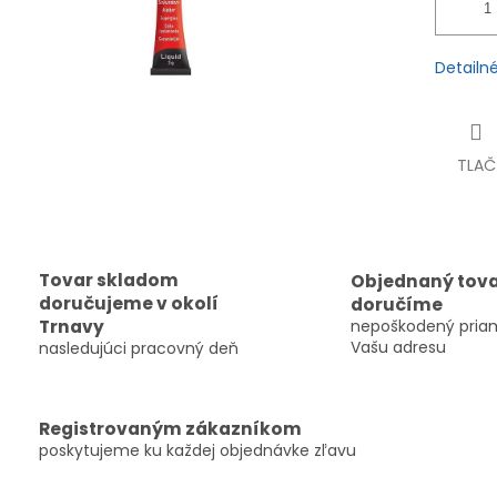
Detailn
TLAČ
Tovar skladom
Objednaný tov
doručujeme v okolí
doručíme
Trnavy
nepoškodený pria
Vašu adresu
nasledujúci pracovný deň
Registrovaným zákazníkom
poskytujeme ku každej objednávke zľavu