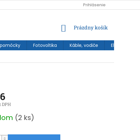
Prihlásenie
NÁKUPNÝ
Prázdny košík
KOŠÍK
 pomôcky
Fotovoltika
Káble, vodiče
Elektroinštal
56
z DPH
ová
adom
(2 ks)