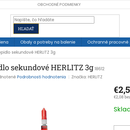
OBCHODNÉ PODMIENKY
HĽADAŤ
iena
Obaly a potreby na balenie
Ochranné pracovné
epidlo sekundové HERLITZ 3g
idlo sekundové HERLITZ 3g
18612
rné
dnotené
Podrobnosti hodnotenia
Značka:
HERLITZ
enie
€2,
tu
€2,08 be
Jednotk
Skl
cena:
čiek.