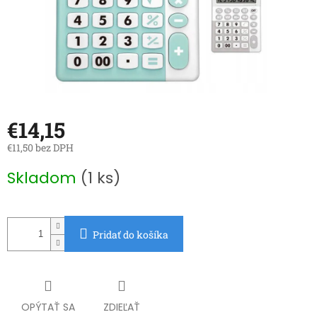
€14,15
€11,50 bez DPH
Jednotková
Skladom
(1 ks)
cena:
Pridať do košíka
OPÝTAŤ SA
ZDIEĽAŤ