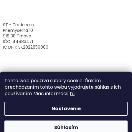
ST - Trade s.r.o.
Priemyselná 10
918 38 Trnava
IČO: 44883471
IČ DPH: SK2022859080
Tento web používa súbory cookie. Ďalším
prechádzaním tohto webu vyjadrujete súhlas s ich
používaním. Viac informácií
tu
.
Nastavenie
Vytvoril Shoptet
Súhlasím
Copyright 2026
ST-Trade s.r.o.
. Všetky práva vyhradené.