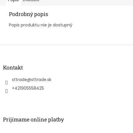
Podrobný popis
Popis produktu nie je dostupný
Z
á
p
ä
Kontakt
t
i
sttrade
@
sttrade.sk
e
+421905558425
Prijímame online platby