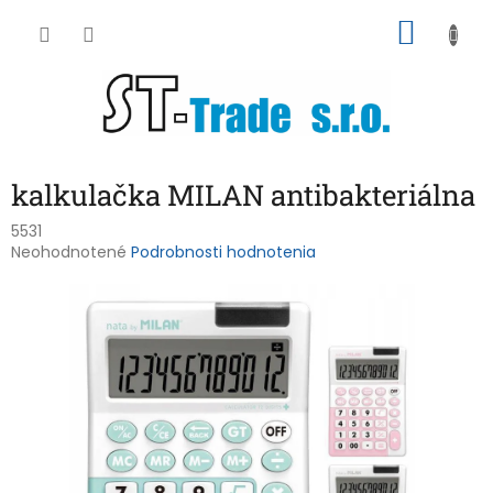
Prejsť
NÁKU
na
obsah
KOŠÍK
kalkulačka MILAN antibakteriálna
5531
Priemerné
Neohodnotené
Podrobnosti hodnotenia
hodnotenie
produktu
je
0,0
z
5
hviezdičiek.