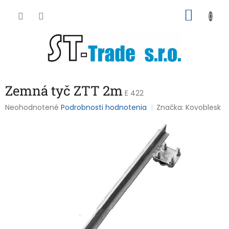
Prejsť
NÁKU
na
obsah
KOŠÍK
Zemná tyč ZTT 2m
E 422
Priemerné
Neohodnotené
Podrobnosti hodnotenia
Značka:
Kovoblesk
hodnotenie
produktu
je
0,0
z
5
hviezdičiek.