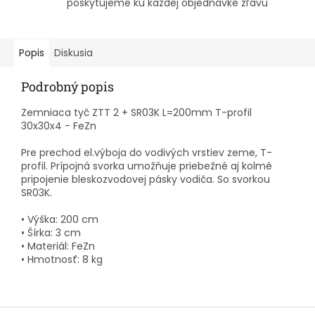
poskytujeme ku každej objednávke zľavu
Popis
Diskusia
Podrobný popis
Zemniaca tyč ZTT 2 + SR03K L=200mm T-profil
30x30x4 - FeZn
Pre prechod el.výboja do vodivých vrstiev zeme, T-
profil. Prípojná svorka umožňuje priebežné aj kolmé
pripojenie bleskozvodovej pásky vodiča. So svorkou
SR03K.
• Výška: 200 cm
• Šírka: 3 cm
• Materiál: FeZn
• Hmotnosť: 8 kg
Z