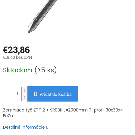
€23,86
€19,40 bez DPH
Jednotková
Skladom
(>5 ks)
cena:
Pridať do košíka
Zemniaca tyč ZTT 2 + SR03K L=2000mm T-profil 30x30x4 -
FeZn
Detailné informácie