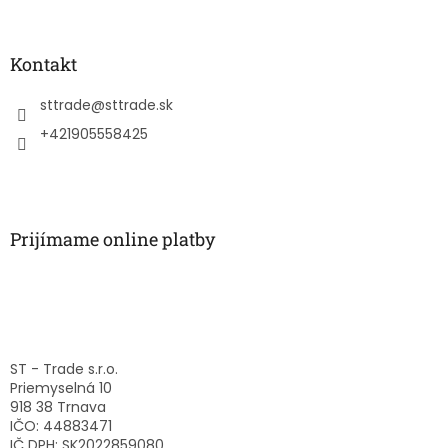
á
p
ä
Kontakt
t
i
sttrade
@
sttrade.sk
e
+421905558425
Prijímame online platby
ST - Trade s.r.o.
Priemyselná 10
918 38 Trnava
IČO: 44883471
IČ DPH: SK2022859080