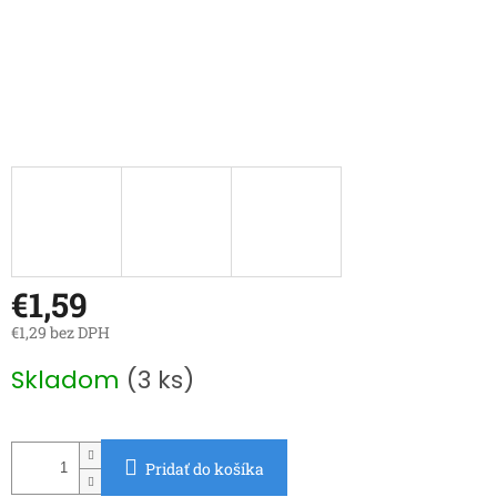
€1,59
€1,29 bez DPH
Jednotková
Skladom
(3 ks)
cena:
Pridať do košíka