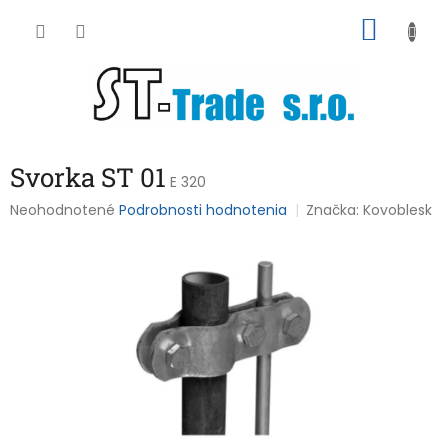
Prejsť
NÁKU
na
obsah
KOŠÍK
Svorka ST 01
E 320
Priemerné
Neohodnotené
Podrobnosti hodnotenia
Značka:
Kovoblesk
hodnotenie
produktu
je
0,0
z
5
hviezdičiek.