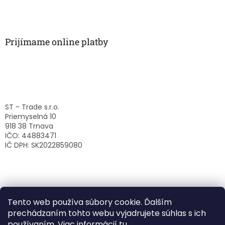
Prijímame online platby
ST - Trade s.r.o.
Priemyselná 10
918 38 Trnava
IČO: 44883471
IČ DPH: SK2022859080
Tento web používa súbory cookie. Ďalším
prechádzaním tohto webu vyjadrujete súhlas s ich
používaním. Viac informácií
tu
.