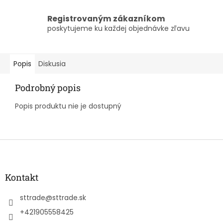
Registrovaným zákazníkom
poskytujeme ku každej objednávke zľavu
Popis
Diskusia
Podrobný popis
Popis produktu nie je dostupný
Z
á
p
ä
Kontakt
t
i
sttrade
@
sttrade.sk
e
+421905558425