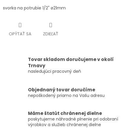
svorka na potrubie 1/2" ø21mm
OPÝTAŤ SA
ZDIEĽAŤ
Tovar skladom doručujeme v okolí
Trnavy
nasledujúci pracovný deň
Objednaný tovar doručíme
nepoškodený priamo na Vašu adresu
Máme štatút chránenej dielne
poskytujeme náhradné plnenie pri odobraní
výrobkov a služieb chránenej dielne