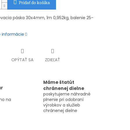
Pridať do košíka
acia páska 30x4mm, 1m 0,952kg, balenie 25-
é informácie
OPÝTAŤ SA
ZDIEĽAŤ
Máme štatút
ar
chránenej dielne
poskytujeme náhradné
mo na
plnenie pri odobraní
výrobkov a služieb
chránenej dielne