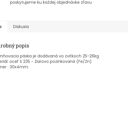
poskytujeme ku každej objednávke zľavu
s
Diskusia
robný popis
mňovacia páska je dodávaná vo zvitkoch 25-26kg.
riál: oceľ S 235 - žiarovo pozinkovaná (Fe/Zn)
mer : 30x4mm.