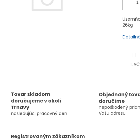
Uzemňov
26kg
Detailn
TLAČ
Tovar skladom
Objednaný tov
doručujeme v okolí
doručíme
Trnavy
nepoškodený pria
Vašu adresu
nasledujúci pracovný deň
Registrovaným zákazníkom