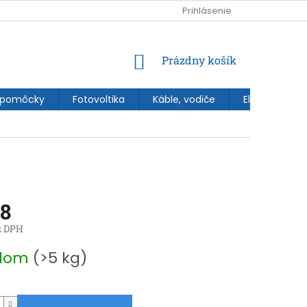
Prihlásenie
NÁKUPNÝ
Prázdny košík
KOŠÍK
 pomôcky
Fotovoltika
Káble, vodiče
Elektroinštal
08
z DPH
ová
adom
(>5 kg)