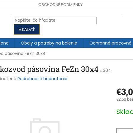
OBCHODNÉ PODMIENKY
HĽADAŤ
iena
Obaly a potreby na balenie
Ochranné pracovné
od pásovina FeZn 30x4
skozvod pásovina FeZn 30x4
E 304
rné
dnotené
Podrobnosti hodnotenia
enie
€3,
tu
€2,50 be
Jednotk
Skl
cena:
čiek.