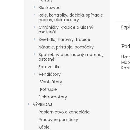
Poistky
Bleskozvod
Relé, kontrolky, tlačidlá, spínacie
hodiny, elektromery
Popi
Chráničky, krabice a úložný
materiál
Svietidlá, žiarovky, trubice
Pod
Náradie, prístroje, pomôcky
Spotrebný a pomocný materiál,
Uze
ostatné
Mate
Fotovoltika
Roz
Ventilátory
Ventilátory
Potrubie
Elektromotory
VÝPREDAJ
Papiernictvo a kancelária
Pracovné pomôcky
Káble