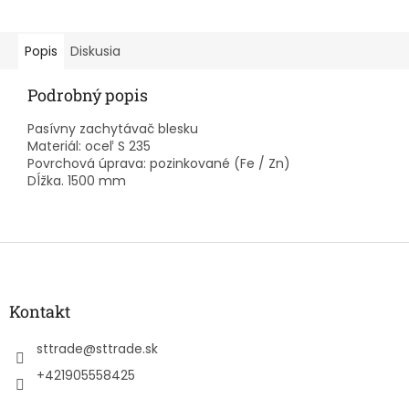
Popis
Diskusia
Podrobný popis
Pasívny zachytávač blesku
Materiál: oceľ S 235
Povrchová úprava: pozinkované (Fe / Zn)
Dĺžka. 1500 mm
Z
á
p
ä
Kontakt
t
i
sttrade
@
sttrade.sk
e
+421905558425