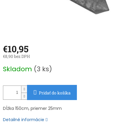
€10,95
€8,90 bez DPH
Jednotková
Skladom
(3 ks)
cena:
Pridať do košíka
Dĺžka 150cm, priemer 25mm
Detailné informácie