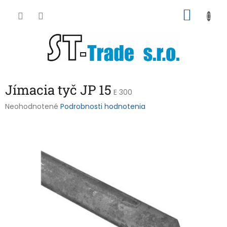
Prejsť
NÁKU
na
obsah
KOŠÍK
Jímacia tyč JP 15
E 300
Priemerné
Neohodnotené
Podrobnosti hodnotenia
hodnotenie
produktu
je
0,0
z
5
hviezdičiek.