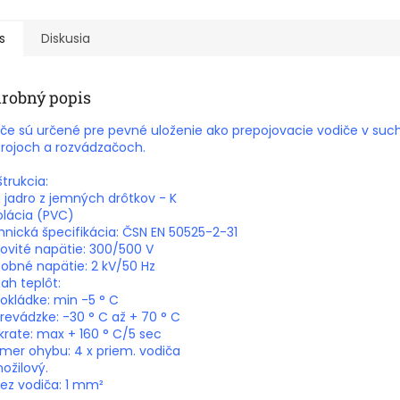
s
Diskusia
robný popis
če sú určené pre pevné uloženie ako prepojovacie vodiče v such
trojoch a rozvádzačoch.
trukcia:
u jadro z jemných drôtkov - K
zolácia (PVC)
nická špecifikácia: ČSN EN 50525-2-31
vité napätie: 300/500 V
obné napätie: 2 kV/50 Hz
ah teplôt:
pokládke: min -5 ° C
prevádzke: -30 ° C až + 70 ° C
skrate: max + 160 ° C/5 sec
mer ohybu: 4 x priem. vodiča
ožilový.
rez vodiča: 1 mm²