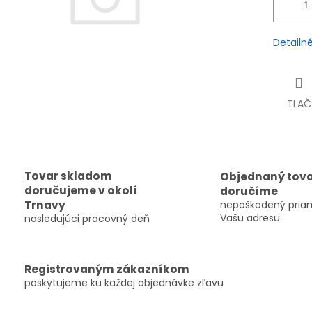
Detailn
TLAČ
Tovar skladom
Objednaný tov
doručujeme v okolí
doručíme
Trnavy
nepoškodený pria
Vašu adresu
nasledujúci pracovný deň
Registrovaným zákazníkom
poskytujeme ku každej objednávke zľavu