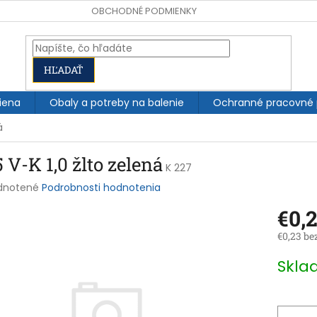
OBCHODNÉ PODMIENKY
HĽADAŤ
iena
Obaly a potreby na balenie
Ochranné pracovné
á
 V-K 1,0 žlto zelená
K 227
rné
dnotené
Podrobnosti hodnotenia
enie
€0,
tu
€0,23 be
Jednotk
Skl
cena:
čiek.