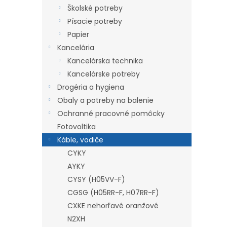
Školské potreby
Písacie potreby
Papier
Kancelária
Kancelárska technika
Kancelárske potreby
Drogéria a hygiena
Obaly a potreby na balenie
Ochranné pracovné pomôcky
Fotovoltika
Káble, vodiče
CYKY
AYKY
CYSY (H05VV-F)
CGSG (H05RR-F, H07RR-F)
CXKE nehorľavé oranžové
N2XH