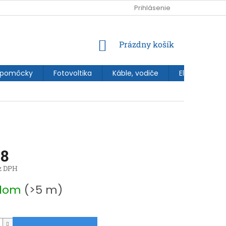
Prihlásenie
NÁKUPNÝ
Prázdny košík
KOŠÍK
 pomôcky
Fotovoltika
Káble, vodiče
Elektroinštal
28
z DPH
ová
adom
(>5 m)