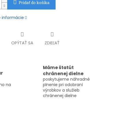
Pridať do košíka
é informácie
OPÝTAŤ SA
ZDIEĽAŤ
Máme štatút
ar
chránenej dielne
poskytujeme náhradné
mo na
plnenie pri odobraní
výrobkov a služieb
chránenej dielne