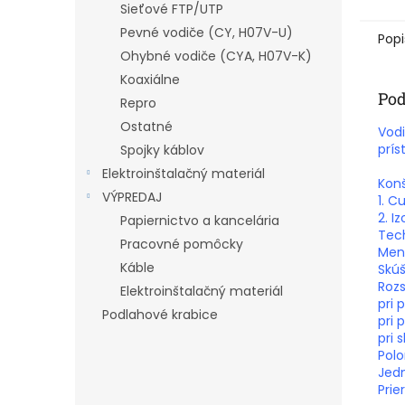
Sieťové FTP/UTP
Pevné vodiče (CY, H07V-U)
Popi
Ohybné vodiče (CYA, H07V-K)
Koaxiálne
Pod
Repro
Ostatné
Vodi
prís
Spojky káblov
Elektroinštalačný materiál
Konš
VÝPREDAJ
1. C
2. I
Papiernictvo a kancelária
Tech
Pracovné pomôcky
Meno
Káble
Skúš
Rozs
Elektroinštalačný materiál
pri 
Podlahové krabice
pri 
pri 
Polo
Jedn
Prie