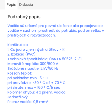
Popis
Diskusia
Podrobný popis
Vodiče sú určené pre pevné uloženie ako prepojovacie
vodiče v suchom prostredí, do potrubia, pod omietku, v
prístrojoch a rozvádzačoch.
Konštrukcia:
1. Cu jadro z jemných drôtkov - K
2. Izolácia (PVC)
Technická špecifikácia: ČSN EN 50525-2-31
Menovité napätie: 300/500 V
Skúšobné napätie: 2 kV/50 Hz
Rozsah teplôt:
pri pokládke: min -5 ° C
pri prevádzke: -30 ° C až + 70 ° C
pri skrate: max + 160 ° C/5 sec
Polomer ohybu: 4 x priem. vodiča
Jednožilový.
Prierez vodiča: 0,5 mm²