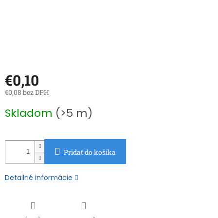
€0,10
€0,08 bez DPH
Jednotková
Skladom
(>5 m)
cena:
Pridať do košíka
Detailné informácie