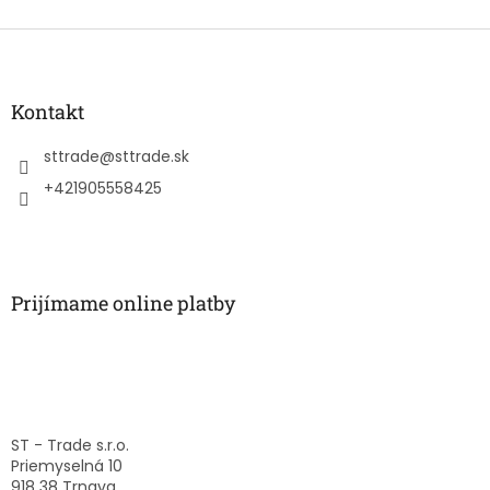
Z
á
p
ä
Kontakt
t
i
sttrade
@
sttrade.sk
e
+421905558425
Prijímame online platby
ST - Trade s.r.o.
Priemyselná 10
918 38 Trnava