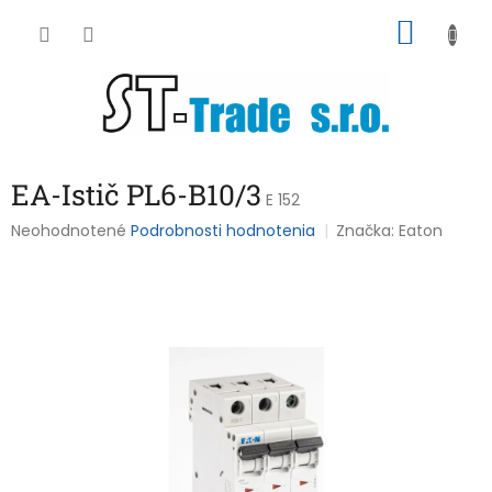
Prejsť
NÁKU
na
obsah
KOŠÍK
EA-Istič PL6-B10/3
E 152
Priemerné
Neohodnotené
Podrobnosti hodnotenia
Značka:
Eaton
hodnotenie
produktu
je
0,0
z
5
hviezdičiek.