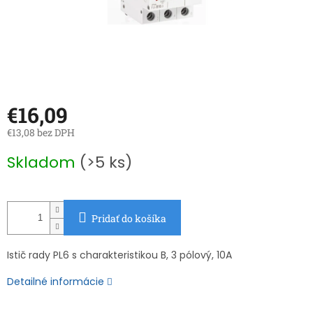
€16,09
€13,08 bez DPH
Jednotková
Skladom
(>5 ks)
cena:
Pridať do košíka
Istič rady PL6 s charakteristikou B, 3 pólový, 10A
Detailné informácie