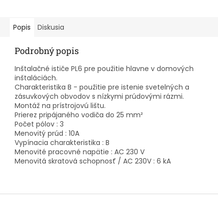
Popis
Diskusia
Podrobný popis
Inštalačné ističe PL6 pre použitie hlavne v domových
inštaláciách.
Charakteristika B - použitie pre istenie svetelných a
zásuvkových obvodov s nízkymi prúdovými rázmi.
Montáž na prístrojovú lištu.
Prierez pripájaného vodiča do 25 mm²
Počet pólov : 3
Menovitý prúd : 10A
Vypínacia charakteristika : B
Menovité pracovné napätie : AC 230 V
Menovitá skratová schopnosť / AC 230V : 6 kA
Z
á