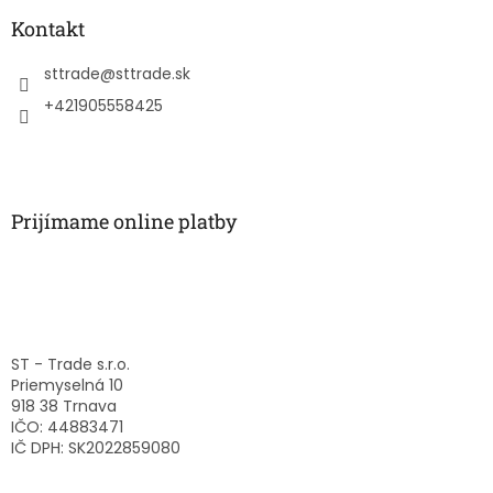
p
ä
Kontakt
t
i
sttrade
@
sttrade.sk
e
+421905558425
Prijímame online platby
ST - Trade s.r.o.
Priemyselná 10
918 38 Trnava
IČO: 44883471
IČ DPH: SK2022859080