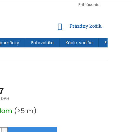
Prihlásenie
NÁKUPNÝ
Prázdny košík
KOŠÍK
 pomôcky
Fotovoltika
Káble, vodiče
Elektroinštal
7
z DPH
ová
adom
(>5 m)