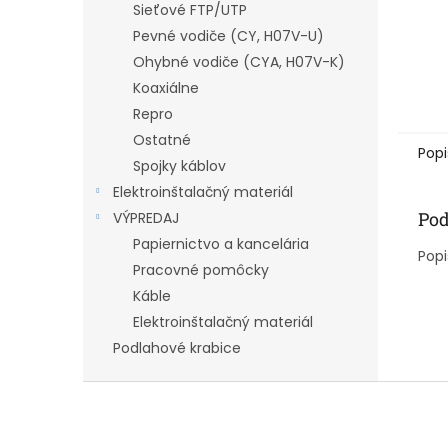
Sieťové FTP/UTP
Pevné vodiče (CY, H07V-U)
Ohybné vodiče (CYA, H07V-K)
Koaxiálne
Repro
Ostatné
Popi
Spojky káblov
Elektroinštalačný materiál
Pod
VÝPREDAJ
Papiernictvo a kancelária
Popi
Pracovné pomôcky
Káble
Elektroinštalačný materiál
Podlahové krabice
Z
á
p