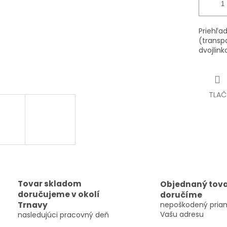
Priehľad
(transp
dvojlink
TLAČ
Tovar skladom
Objednaný tov
doručujeme v okolí
doručíme
Trnavy
nepoškodený pria
Vašu adresu
nasledujúci pracovný deň