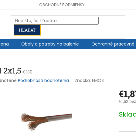
OBCHODNÉ PODMIENKY
HĽADAŤ
iena
Obaly a potreby na balenie
Ochranné pracovné
 2x1,5
K 130
rné
dnotené
Podrobnosti hodnotenia
Značka:
EMOS
enie
€1,8
tu
€1,52 be
Jednotk
Skl
cena:
čiek.