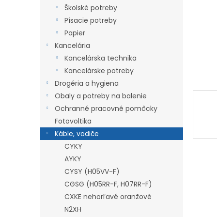
Školské potreby
Písacie potreby
Papier
Kancelária
Kancelárska technika
Kancelárske potreby
Drogéria a hygiena
Obaly a potreby na balenie
Ochranné pracovné pomôcky
Fotovoltika
Káble, vodiče
CYKY
AYKY
CYSY (H05VV-F)
CGSG (H05RR-F, H07RR-F)
CXKE nehorľavé oranžové
N2XH