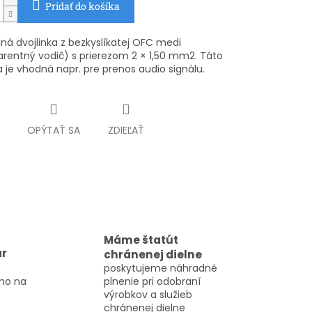
Pridať do košíka
ná dvojlinka z bezkyslíkatej OFC medi
arentný vodič) s prierezom 2 × 1,50 mm2. Táto
a je vhodná napr. pre prenos audio signálu.
OPÝTAŤ SA
ZDIEĽAŤ
Máme štatút
ar
chránenej dielne
poskytujeme náhradné
mo na
plnenie pri odobraní
výrobkov a služieb
chránenej dielne