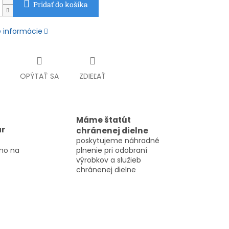
Pridať do košíka
é informácie
OPÝTAŤ SA
ZDIEĽAŤ
Máme štatút
ar
chránenej dielne
poskytujeme náhradné
mo na
plnenie pri odobraní
výrobkov a služieb
chránenej dielne