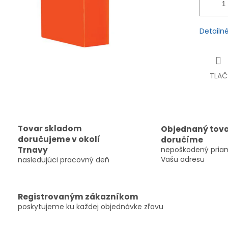
Detailn
TLAČ
Tovar skladom
Objednaný tov
doručujeme v okolí
doručíme
Trnavy
nepoškodený pria
Vašu adresu
nasledujúci pracovný deň
Registrovaným zákazníkom
poskytujeme ku každej objednávke zľavu