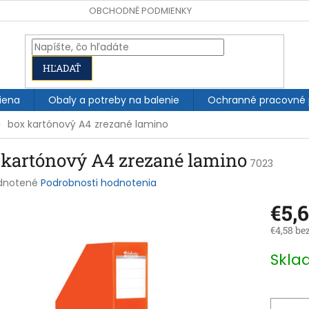
OBCHODNÉ PODMIENKY
HĽADAŤ
iena
Obaly a potreby na balenie
Ochranné pracovné
box kartónový A4 zrezané lamino
 kartónový A4 zrezané lamino
7023
rné
dnotené
Podrobnosti hodnotenia
enie
€5,
tu
€4,58 be
Jednotk
Skl
cena:
čiek.