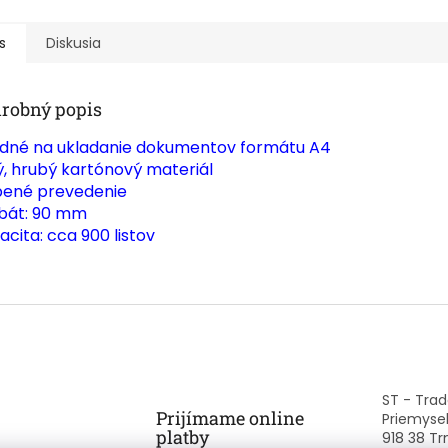
s
Diskusia
robný popis
dné na ukladanie dokumentov formátu A4
ný, hrubý kartónový materiál
pené prevedenie
bát: 90 mm
acita: cca 900 listov
ST - Trade
Prijímame online
Priemysel
platby
918 38 Tr