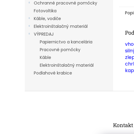
Ochranné pracovné pomôcky
Fotovoltika
Popi
Káble, vodiče
Elektroinštalačný materiál
Pod
VÝPREDAJ
Papiernictvo a kancelária
vho
Pracovné pomôcky
sil
zle
Káble
chr
Elektroinštalačný materiál
kap
Podlahové krabice
Z
á
p
ä
t
Kontakt
i
e