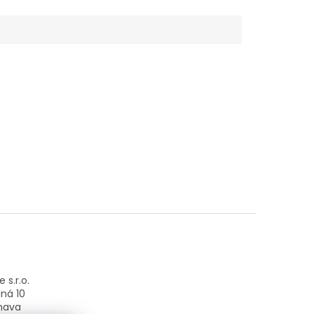
 s.r.o.
ná 10
nava