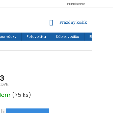
Prihlásenie
NÁKUPNÝ
Prázdny košík
KOŠÍK
 pomôcky
Fotovoltika
Káble, vodiče
Elektroinštal
63
z DPH
ová
adom
(>5 ks)