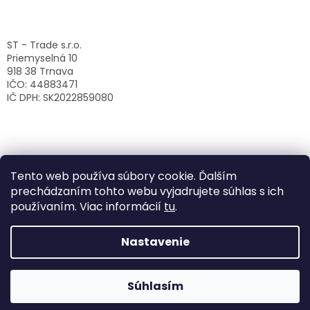
ST - Trade s.r.o.
Priemyselná 10
918 38 Trnava
IČO: 44883471
IČ DPH: SK2022859080
Tento web používa súbory cookie. Ďalším
prechádzaním tohto webu vyjadrujete súhlas s ich
používaním. Viac informácií
tu
.
Nastavenie
Vytvoril Shoptet
Súhlasím
Copyright 2026
ST-Trade s.r.o.
. Všetky práva vyhradené.