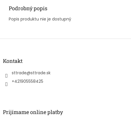
Podrobný popis
Popis produktu nie je dostupný
Z
á
p
ä
Kontakt
t
i
sttrade
@
sttrade.sk
e
+421905558425
Prijímame online platby