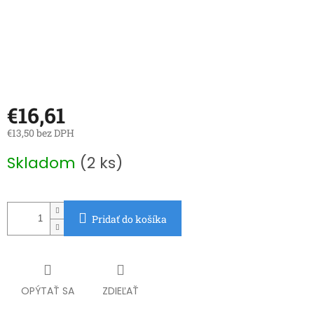
€16,61
€13,50 bez DPH
Jednotková
Skladom
(2 ks)
cena:
Pridať do košíka
OPÝTAŤ SA
ZDIEĽAŤ